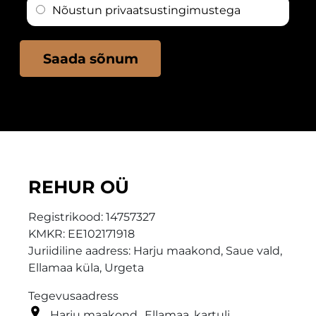
a
a
o
Nõustun
privaatsustingimustega
s
n
o
n
*
i
m
n
m
a
Saada sõnum
a
i
s
n
*
õ
i
n
m
u
i
m
K
s
i
i
r
REHUR OÜ
i
j
a
u
Registrikood:
14757327
*
t
KMKR:
EE102171918
a
Juriidiline aadress: Harju maakond, Saue vald,
Ellamaa küla, Urgeta
Tegevusaadress
Harju maakond,, Ellamaa, kartuli