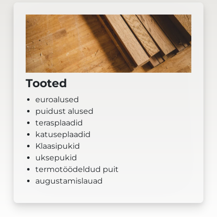
Tooted
euroalused
puidust alused
terasplaadid
katuseplaadid
Klaasipukid
uksepukid
termotöödeldud puit
augustamislauad